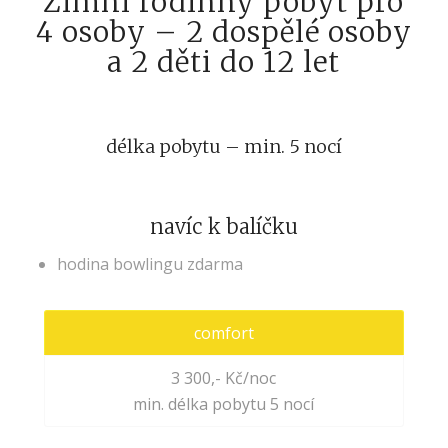
Zimní rodinný pobyt pro
4 osoby – 2 dospělé osoby
a 2 děti do 12 let
délka pobytu – min. 5 nocí
navíc k balíčku
hodina bowlingu zdarma
comfort
3 300,- Kč/noc
min. délka pobytu 5 nocí