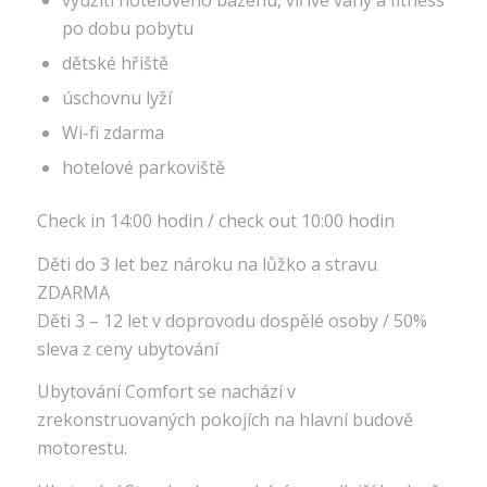
využití hotelového bazénu, vířivé vany a fitness
po dobu pobytu
dětské hřiště
úschovnu lyží
Wi-fi zdarma
hotelové parkoviště
Check in 14:00 hodin / check out 10:00 hodin
Děti do 3 let bez nároku na lůžko a stravu
ZDARMA
Děti 3 – 12 let v doprovodu dospělé osoby / 50%
sleva z ceny ubytování
Ubytování Comfort se nachází v
zrekonstruovaných pokojích na hlavní budově
motorestu.