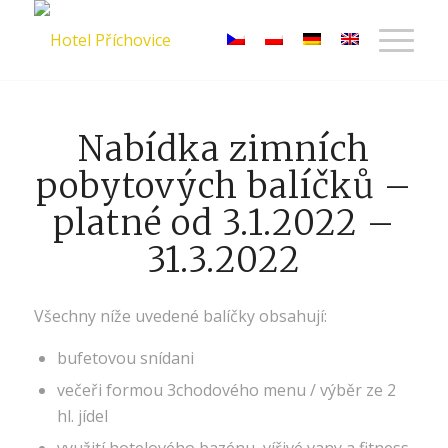
Nabídka zimních
pobytových balíčků –
platné od 3.1.2022 –
31.3.2022
Všechny níže uvedené balíčky obsahují:
bufetovou snídani
večeři formou 3chodového menu / výběr ze 2
hl. jídel