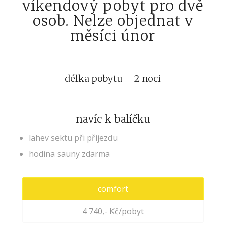
víkendový pobyt pro dvě
osob. Nelze objednat v
měsíci únor
délka pobytu – 2 noci
navíc k balíčku
lahev sektu při příjezdu
hodina sauny zdarma
comfort
4 740,- Kč/pobyt