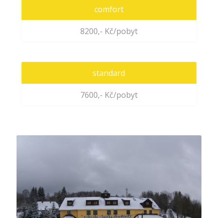
comfort
8200,- Kč/pobyt
standard
7600,- Kč/pobyt