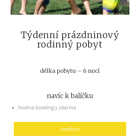
Týdenní prázdninový
rodinný pobyt
délka pobytu – 6 nocí
navíc k balíčku
hodina bowlingu zdarma
comfort