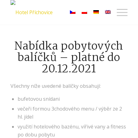
Nabídka pobytových
balíčků – platné do
20.12.2021
Všechny níže uvedené balíčky obsahují:
bufetovou snídani
večeři formou 3chodového menu / výběr ze 2
hl. jídel
využití hotelového bazénu, vířivé vany a fitness
po dobu pobytu