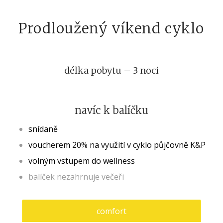
Prodloužený víkend cyklo
délka pobytu – 3 noci
navíc k balíčku
snídaně
voucherem 20% na využití v cyklo půjčovně K&P
volným vstupem do wellness
balíček nezahrnuje večeři
comfort