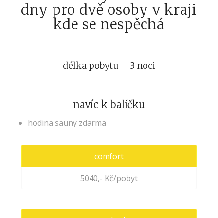
dny pro dvě osoby v kraji
kde se nespěchá
délka pobytu – 3 noci
navíc k balíčku
hodina sauny zdarma
comfort
5040,- Kč/pobyt