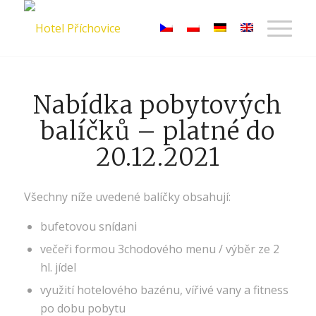
Nabídka pobytových
balíčků – platné do
20.12.2021
Všechny níže uvedené balíčky obsahují:
bufetovou snídani
večeři formou 3chodového menu / výběr ze 2
hl. jídel
využití hotelového bazénu, vířivé vany a fitness
po dobu pobytu