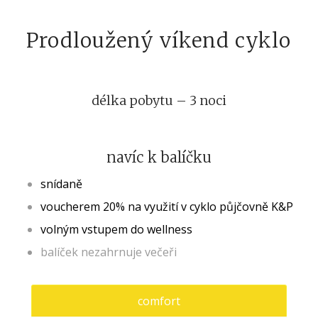
Prodloužený víkend cyklo
délka pobytu – 3 noci
navíc k balíčku
snídaně
voucherem 20% na využití v cyklo půjčovně K&P
volným vstupem do wellness
balíček nezahrnuje večeři
comfort