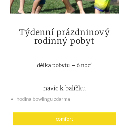
Týdenní prázdninový
rodinný pobyt
délka pobytu – 6 nocí
navíc k balíčku
hodina bowlingu zdarma
comfort