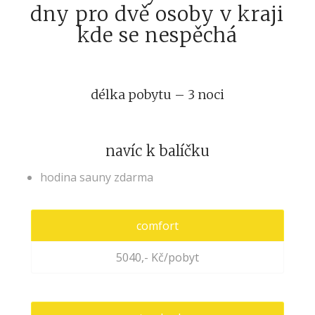
dny pro dvě osoby v kraji
kde se nespěchá
délka pobytu – 3 noci
navíc k balíčku
hodina sauny zdarma
comfort
5040,- Kč/pobyt